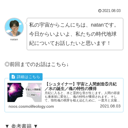
2021.08.03
私の宇宙からこんにちは、natanです。
今日からいよいよ、私たちの時代地球
natan
紀についてお話したいと思います！
◎前回までのお話はこちら↓
【シュタイナー】宇宙と人間創造⑤月紀
／水の誕生／魂の特性の獲得
月紀に入ると、水と霊的な音が生じます。人間の容姿
も液体状に変化し、魂の特性が獲得されます。そし
て、悟性魂の萌芽を植え込むために、一度月と太陽が
分離するという一大イベントが起こります。
2021.08.03
noos.cosmolifeology.com
▼ 参考書籍 ▼