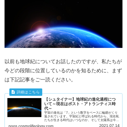
以前も地球紀についてお話したのですが、私たちが
今どの段階に位置しているのかを知るために、まず
は下記記事をご一読ください。
【シュタイナー】地球紀の進化過程につ
いて～現在はポスト・アトランティス時
代～
宇宙の進化は「7」という数字をベースに輪廻がくり
返されています。宇宙紀と呼ばれる時代から、現在私
たちが生きる時代はいつなのか、そして太陽系は今後
どう進んでいくのか。シュタイナーの膨大な宇宙情報
2021.07.14
noos.cosmolifeology.com