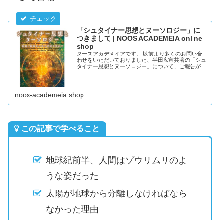
「シュタイナー思想とヌーソロジー」に
つきまして | NOOS ACADEMEIA online
shop
ヌースアカデメイアです。 以前より多くのお問い合
わせをいただいておりました、半田広宣共著の「シュ
タイナー思想とヌーソロジー」について、ご報告があ
ります。 諸般の事情で、再販等が困難で入手不可に
なっていました、「シュタイナ
noos-academeia.shop
この記事で学べること
地球紀前半、人間はゾウリムリのよ
うな姿だった
太陽が地球から分離しなければなら
なかった理由