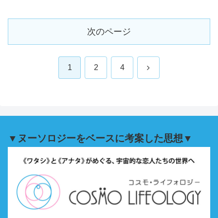
次のページ
次
1
2
4
へ
▼ヌーソロジーをベースに考案した思想▼