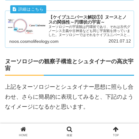
【ケイブユニバース解説①】ヌースとノ
スの関係性～円環状の宇宙～
ヌーソロジーの宇宙観は円環状であり、それは古代グ
ノーシス主義や古神道なども同じ宇宙観を持っていま
した。ヌーソロジーではそれをケイブユニバースとい
うイメージを用いて表現します。その中を流れる力
2021.07.12
noos.cosmolifeology.com
「ヌース」と「ノス」について解説します。
ヌーソロジーの観察子構造とシュタイナーの高次宇
宙
上記をヌーソロジーとシュタイナー思想に照らし合
わせ、さらに簡易的に表現してみると、下記のよう
なイメージになるかと思います。
HOME
検索
TOP