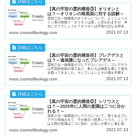
【真の宇宙の霊的構造③】オリオンと
は？～オリオンの暗黒面に対する誤解～
霊的三位一体構造のオリオンについて。よくニューエ
イジ系の情報で「オリオンは悪」と言われますが、本
当にそうでしょうか？オリオンは宇宙の父なる存在で
す。それを悪と捉えてしまう原因は、人間側の意識に
2021.07.13
noos.cosmolifeology.com
あると考えます。オリオンに対する誤解を解いて、正
しい視点で宇宙を捉え直しましょう。
【真の宇宙の霊的構造④】プレアデスと
は？～過保護になったプレアデス～
霊的三位一体構造のプレアデスについて。プレアデス
は宇宙的母胎の場であり、私たちは物質を通して進化
を図ってきました。そしていよいよその場を卒業する
ときがきましたが、プレアデス的統制の力によってそ
2021.07.13
noos.cosmolifeology.com
れを抑制されています。なぜ統制の力が強くなってい
るのか？ここにもオリオン同様、人間の意識に原因が
あると思われます。
【真の宇宙の霊的構造⑤】シリウスと
は？～2025年に人間の意識は二つに分か
れる？～
霊的三位一体構造のシリウスについて。母であるプレ
アデス領域を出て、子が旅立つ世界シリウス。ここで
は人間の意識は二つに別れ、お互いが新たに進む道を
選びます。2039年までに私たちは意識の面でいろん
2021.07.13
noos.cosmolifeology.com
な体験をしていくことになるかもしれません。