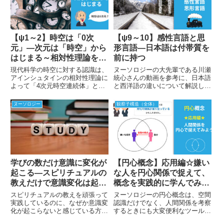
【ψ1～2】時空は「0次
【ψ9～10】感性言語と思
元」―次元は「時空」から
形言語―日本語は付帯質を
はじまる～相対性理論をヌ
前に持つ
ーソロジーが一刀両断！～
現代科学の時空に対する認識は、
ヌーソロジーの大先輩である川瀬
アインシュタインの相対性理論に
統心さんの動画を参考に、日本語
よって「4次元時空連続体」とし
と西洋語の違いについて解説しま
て考えられています。しかしヌー
す。OCOT情報によると日本語は
ソロジーでは、「次元は時空から
付帯質を前に持つといわれてい
ヌーソロジー
観察子構造（全体）
はじまっている」といいます。私
て、主語がなく空間そのものとし
たちの誤った時空間を生みだす原
て語る性質があります。日本語が
因になっているものは「モノ」の
執拗に守ろうとしている精神、そ
存在。ヌーソロジーは相対性理論
れこそがヌーソロジーが切り拓い
を一刀両断します！
ていこうとする進化の方向性で
す。
学びの数だけ意識に変化が
【円心概念】応用編☆嫌い
起こる―スピリチュアルの
な人を円心関係で捉えて、
教えだけで意識変化は起こ
概念を実践的に学んでみよ
らない
う！
スピリチュアルの教えを頑張って
ヌーソロジーの円心概念は、空間
実践しているのに、なぜか意識変
認識だけでなく、人間関係を考察
化が起こらないと感じている方も
するときにも大変便利なツールで
大勢いらっしゃるかと思います。
す。人間関係において嫌いな人が