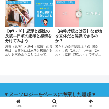
その理由は「教え」はただの「答
いる状況は、自分と相手との間に
基礎知識（観察子構造）
基礎知識（全般）
え」であり、人はその答えになろ
「対化の関係性」が成り立ってい
うとするから。大切なのは答えに
ます。その様子を円心概念で整理
なろうとすることではなく、その
しながら、実践的に概念を学んで
答えになれない自分を「思考する
みましょう。
こと」です。
【ψ9～10】思形と感性の
【純粋持続とは③】なぜ物
反復―日頃の思考と感情を
を立体だと認識できるの
分けてみよう
か？
思形（思考）と感性（感情）の反
私たちの次元認識は「点（0次
復は、日常的には思考と感情がお
元）→線（1次元）→平面（2次
互いを求め合うことによって、そ
元）→立体（3次元）」ですが、
れが記憶となって長期保存され、
小説『フラットランド』の住人は
自分の概念として心に定着すると
世界が平面であることを知ってい
いう仕組みとして働いています。
ます。知っている理由は、彼らが
この思形と感性の反復は日頃のマ
一つ上の次元から世界を見ている
インド活動を通して自分自身を観
からです。そして私たちも物を立
察することで実践的に学んでいけ
体として見ています。物を立体と
ます。
して見るためには、一つ上の視点
からこの世界を見ないといけない
ことがわかってきます。
▼ヌーソロジーをベースに考案した思想▼
HOME
検索
TOP