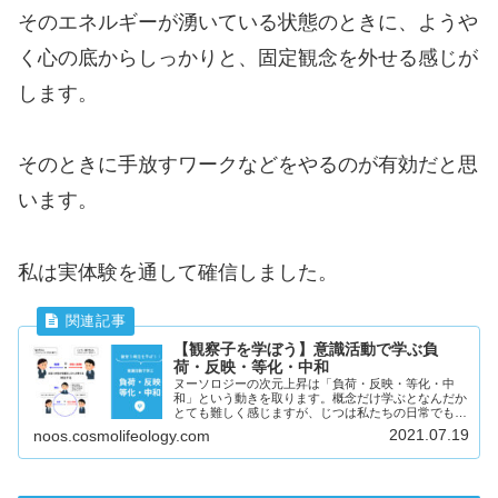
そのエネルギーが湧いている状態のときに、ようや
く心の底からしっかりと、固定観念を外せる感じが
します。
そのときに手放すワークなどをやるのが有効だと思
います。
私は実体験を通して確信しました。
【観察子を学ぼう】意識活動で学ぶ負
荷・反映・等化・中和
ヌーソロジーの次元上昇は「負荷・反映・等化・中
和」という動きを取ります。概念だけ学ぶとなんだか
とても難しく感じますが、じつは私たちの日常でもこ
れはごく当たり前に起こっている現象です。今日も意
2021.07.19
noos.cosmolifeology.com
識活動に着目して、「負荷・反映・等化・中和」の概
念をわかりやすく解説してみたいと思います。